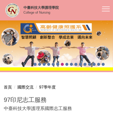
跳
中臺科技大學護理學院
到
College of Nursing
主
要
內
容
區
首頁
國際交流
97學年度
97印尼志工服務
中臺科技大學護理系國際志工服務