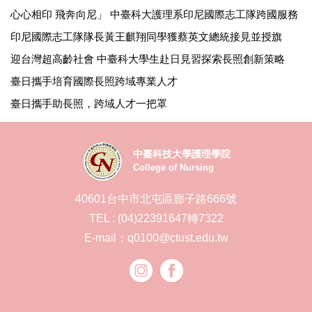
心心相印 飛奔向尼」 中臺科大護理系印尼國際志工隊跨國服務
印尼國際志工隊隊長黃王麒翔同學獲蔡英文總統接見並授旗
迎台灣超高齡社會 中臺科大學生赴日見習探索長照創新策略
臺日攜手培育國際長照跨域專業人才
臺日攜手助長照，跨域人才一把罩
中臺科技大學護理學院
College of Nursing
40601台中市北屯區廍子路666號
TEL : (04)22391647轉7322
E-mail：q0100@ctust.edu.tw