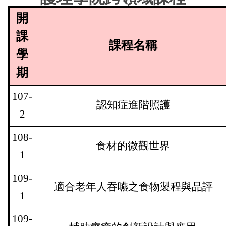
開
課
課程名稱
學
期
107-
認知症進階照護
2
108-
食材的微觀世界
1
109-
適合老年人吞嚥之食物製程與品評
1
109-