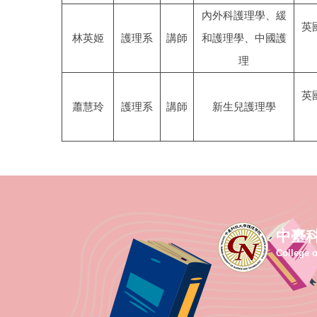
內外科護理學、緩
英
林英姬
護理系
講師
和護理學、中國護
理
英
蕭慧玲
護理系
講師
新生兒護理學
中臺
College o