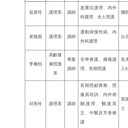
急重症護理、內外
翁黃玲
護理系
講師
國
科護理、全人照護
運動與慢性病、內
黃微惠
護理系
講師
台
外科護理
高齡健
專案
安寧療護、腫瘤護
長
李佩怡
康照護
講師
理、長期照護
人
系
長期照顧實務、照
服員培訓、內外相
英
邱美玲
護理系
講師
關護理、醫護英
士
文、中醫及芳香療
護