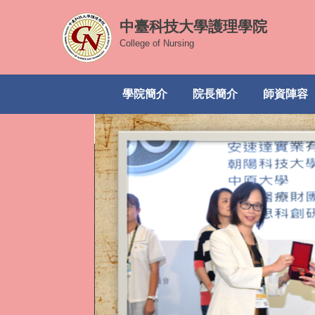
跳
中臺科技大學護理學院
到
主
College of Nursing
要
內
學院簡介
院長簡介
師資陣容
容
區