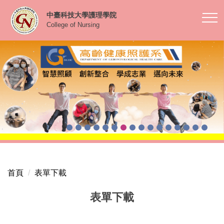
跳
中臺科技大學護理學院
到
College of Nursing
主
要
內
容
區
首頁
表單下載
表單下載