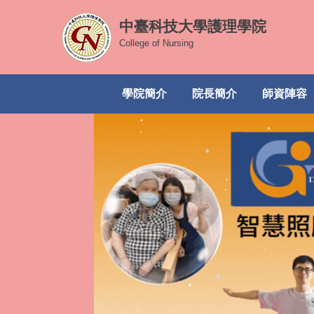
跳
中臺科技大學護理學院
到
主
College of Nursing
要
內
學院簡介
院長簡介
師資陣容
容
區