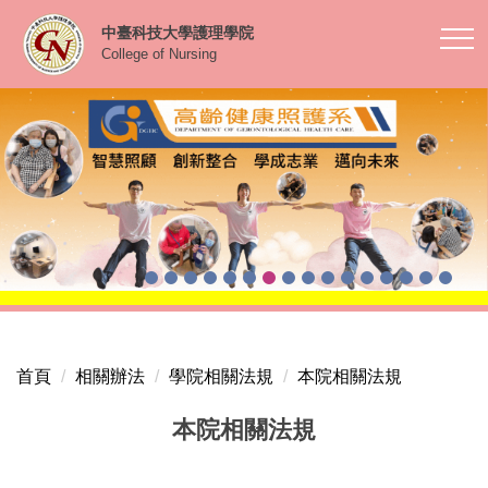
跳
中臺科技大學護理學院
到
College of Nursing
主
要
內
容
區
首頁
相關辦法
學院相關法規
本院相關法規
本院相關法規