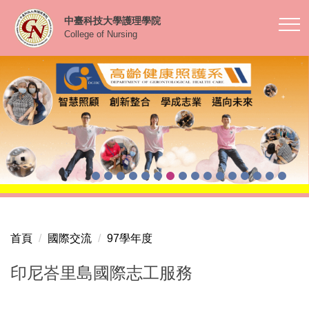
跳
中臺科技大學護理學院
到
College of Nursing
主
要
內
容
區
首頁
國際交流
97學年度
印尼峇里島國際志工服務