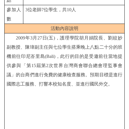
點
參加人
3
位老師
7
位學生，共
10
人
數
活動內容說明
2009
年
3
月
27
日
(
五
)
，護理學院胡月娟院長、劉紋妙
副教授、陳瑋副主任與七位學生搭乘晚上八點二十分的班
機前往印尼峇里島
(Bali)
，此行的目的是受邀前往當地提
供參與「第
15
屆第
2
次世界台灣商會聯合總會理監事會
議」的台商們進行免費的健康檢查服務。預期目標是進行
國際志工服務、打響本校知名度、並進行國民外交。