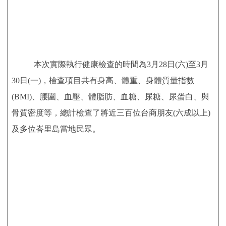
本次實際執行健康檢查的時間為
3
月
28
日
(
六
)
至
3
月
30
日
(
一
)
，檢查項目共有身高、體重、身體質量指數
(BMI)
、腰圍、血壓、體脂肪、血糖、尿糖、尿蛋白、與
骨質密度等，總計檢查了將近三百位台商朋友
(
六成以上
)
及多位峇里島當地民眾。