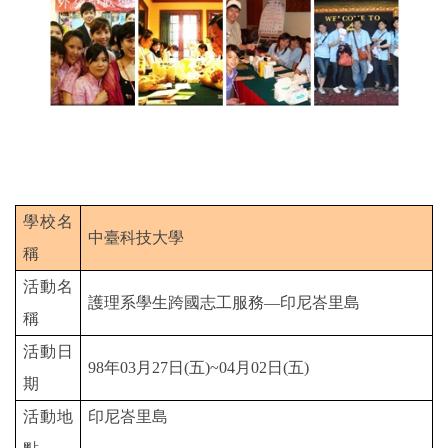
學校名
中臺科技大學
稱
活動名
護理系學生跨國志工服務―印尼峇里島
稱
活動日
98
年
03
月
27
日
(
五
)~
04
月02
日
(
五
)
期
活動地
印尼峇里島