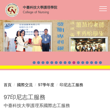
跳
中臺科技大學護理學院
到
College of Nursing
主
要
內
容
區
首頁
國際交流
97學年度
印尼志工服務
97印尼志工服務
中臺科技大學護理系國際志工服務