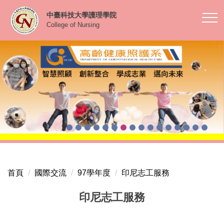
跳
中臺科技大學護理學院
到
College of Nursing
主
要
內
容
區
首頁
國際交流
97學年度
印尼志工服務
印尼志工服務