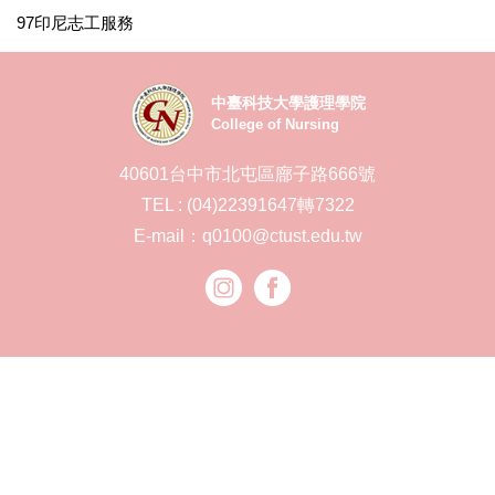
97印尼志工服務
中臺科技大學護理學院
College of Nursing
40601台中市北屯區廍子路666號
TEL : (04)22391647轉7322
E-mail：q0100@ctust.edu.tw