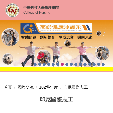
跳
中臺科技大學護理學院
到
College of Nursing
主
要
內
容
區
首頁
國際交流
102學年度
印尼國際志工
印尼國際志工