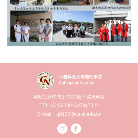
中臺科技大學護理學院
College of Nursing
40601台中市北屯區廍子路666號
TEL : (04)22391647轉7322
E-mail：q0100@ctust.edu.tw