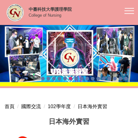
跳
中臺科技大學護理學院
到
College of Nursing
主
要
內
容
區
首頁
國際交流
102學年度
日本海外實習
日本海外實習