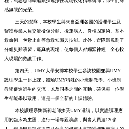
程，馬志忠同學繼續獲邀擔任現場技術指導講師，師生們深
感無限的光榮。
三天的營隊，本校學生與來自亞洲各國的護理學生及
醫護專業人員交流檢傷分類、搬運病人、脊椎固定術、基本
救命術、包紮止血等急救知識與技能。此外，營隊還規劃了
分組災難演習，逼真的現場，使每個人都繃緊神經，全心投
入現場的救護工作。
第四天，
UMY
大學安排本校學生參訪校園並與UMY
護理學生一起上課，體驗UMY特殊的小班制教學。小班制
教學促進師生的交流，以及同學之間的互動，確保每一位學
生都能學以致用，這是一個全新的上課體驗。
本校護理系劉新莉老師接受UMY邀請，以實證護理應
用於臨床為主題，進行一場專題演講，與會人員達120多
人，現場學員踴躍提問及分享如何運用實證護理改善病人的