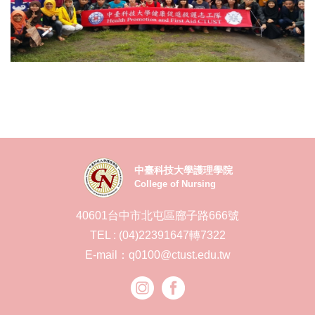
中臺科技大學護理學院
College of Nursing
40601台中市北屯區廍子路666號
TEL : (04)22391647轉7322
E-mail：q0100@ctust.edu.tw