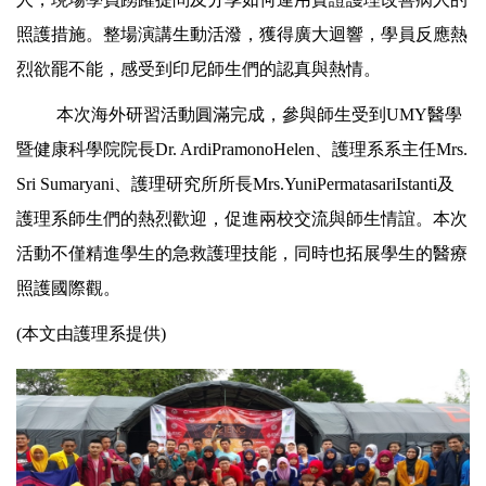
照護措施。整場演講生動活潑，獲得廣大迴響，學員反應熱
烈欲罷不能，感受到印尼師生們的認真與熱情。
本次海外研習活動圓滿完成，參與師生受到UMY醫學
暨健康科學院院長
Dr. ArdiPramonoHelen
、護理系系主任
Mrs.
Sri Sumaryani
、護理研究所所長
Mrs.YuniPermatasariIstanti
及
護理系師生們的熱烈歡迎，促進兩校交流與師生情誼。本次
活動不僅精進學生的急救護理技能，同時也拓展學生的醫療
照護國際觀。
(本文由護理系提供)