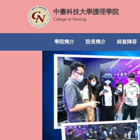
跳
中臺科技大學護理學院
到
主
College of Nursing
要
內
學院簡介
院長簡介
師資陣容
容
區