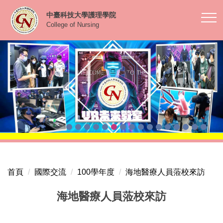
跳
中臺科技大學護理學院
到
College of Nursing
主
要
內
容
區
首頁
國際交流
100學年度
海地醫療人員蒞校來訪
海地醫療人員蒞校來訪