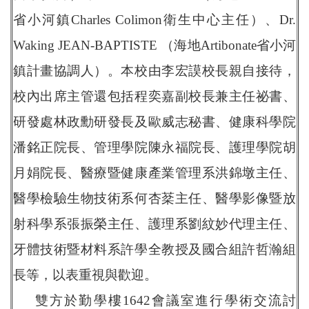
省小河鎮Charles Colimon衛生中心主任）、Dr.
Waking JEAN-BAPTISTE （海地Artibonate省小河
鎮計畫協調人）。本校由李宏謨校長親自接待，
校內出席主管還包括程奕嘉副校長兼主任祕書、
研發處林政勳研發長及歐威志秘書、健康科學院
潘銘正院長、管理學院陳永福院長、護理學院胡
月娟院長、醫療暨健康產業管理系洪錦墩主任、
醫學檢驗生物技術系何杏棻主任、醫學影像暨放
射科學系張振榮主任、護理系劉紋妙代理主任、
牙體技術暨材料系許學全教授及國合組許哲瀚組
長等，以表重視與歡迎。
雙方於勤學樓1642會議室進行學術交流討