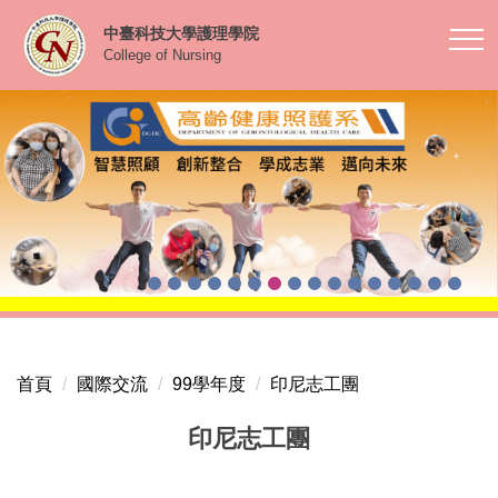
跳
中臺科技大學護理學院
到
College of Nursing
主
要
內
容
區
首頁
國際交流
99學年度
印尼志工團
印尼志工團